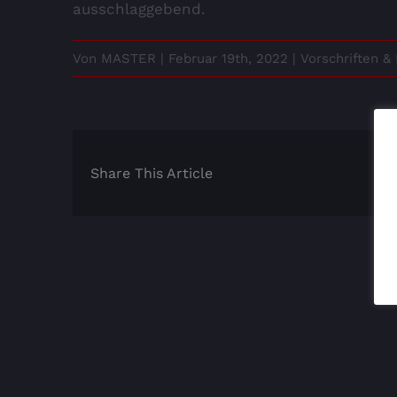
ausschlaggebend.
Von
MASTER
|
Februar 19th, 2022
|
Vorschriften 
Share This Article