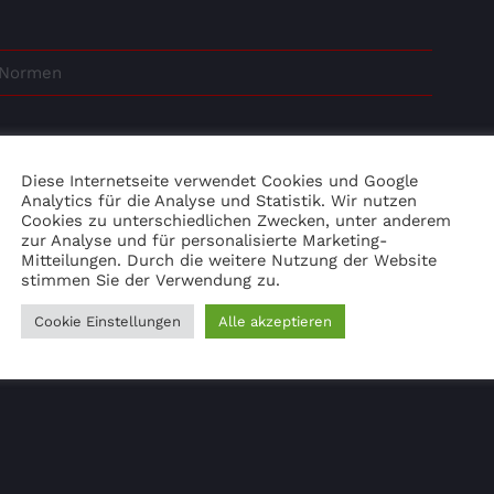
& Normen
Diese Internetseite verwendet Cookies und Google
Analytics für die Analyse und Statistik. Wir nutzen
Cookies zu unterschiedlichen Zwecken, unter anderem
Facebook
X
LinkedIn
WhatsApp
Tumblr
Pinterest
E-
zur Analyse und für personalisierte Marketing-
Mail
Mitteilungen. Durch die weitere Nutzung der Website
stimmen Sie der Verwendung zu.
Cookie Einstellungen
Alle akzeptieren