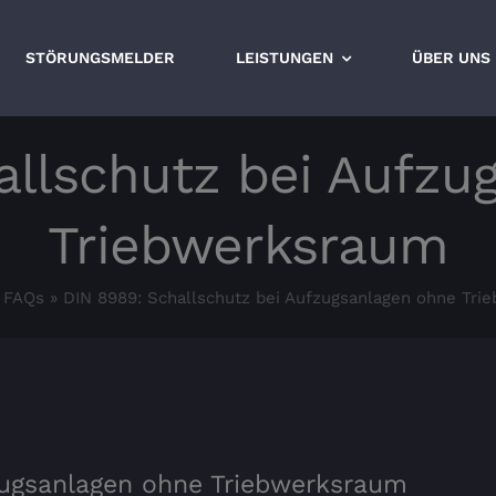
STÖRUNGSMELDER
LEISTUNGEN
ÜBER UNS
allschutz bei Aufzu
Triebwerksraum
»
FAQs
»
DIN 8989: Schallschutz bei Aufzugsanlagen ohne Tr
zugsanlagen ohne Triebwerksraum